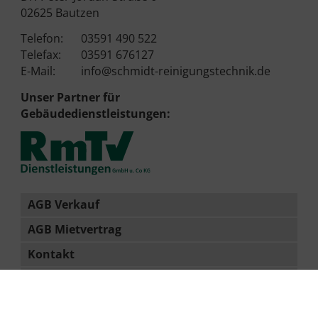
02625 Bautzen
Telefon:
03591 490 522
Telefax:
03591 676127
E-Mail:
info@schmidt-reinigungstechnik.de
Unser Partner für
Gebäudedienstleistungen:
AGB Verkauf
AGB Mietvertrag
Kontakt
Impressum
Datenschutz