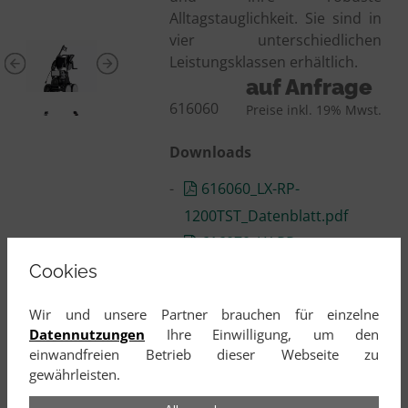
Alltagstauglichkeit. Sie sind in
vier unterschiedlichen
Leistungsklassen erhältlich.
auf Anfrage
616060
Preise inkl. 19% Mwst.
Downloads
616060_LX-RP-
1200TST_Datenblatt.pdf
616070_LX-RP-
1400TST_Datenblatt.pdf
Cookies
616080_LX-RP-
Wir und unsere Partner brauchen für einzelne
1600TST_Datenblatt.pdf
Datennutzungen
Ihre Einwilligung, um den
einwandfreien Betrieb dieser Webseite zu
gewährleisten.