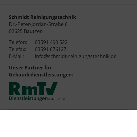
Schmidt Reinigungstechnik
Dr.-Peter-Jordan-Straße 6
02625 Bautzen
Telefon:
03591 490 522
Telefax:
03591 676127
E-Mail:
info@schmidt-reinigungstechnik.de
Unser Partner für
Gebäudedienstleistungen:
AGB Verkauf
AGB Mietvertrag
Kontakt