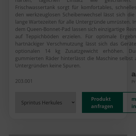
Frischwassertank sorgt für komfortables, schnelle
den werkzeuglosen Scheibenwechsel lässt sich di
lange Wartezeiten für alle Untergründe umrüsten. I
dem Queen-Bonnet-Pad lassen sich einzigartige Rei
auf Teppichböden erzielen. Für optimale Ergebni
hartnäckiger Verschmutzung lässt sich das Gerät
optionalen 14 kg Zusatzgewicht erhöhen. D
gummierten Räder hinterlässt die Maschine selbst 
Untergründen keine Spuren.
a
203.001
Pr
Produkt
m
anfragen
i