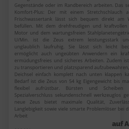
Gegenstände oder im Randbereich arbeiten.
Das s
Komfort-Plus: Der mit einem Stretchschlauch a
Frischwassertank lässt sich bequem direkt am
befüllen. Mit dem drehfreudigen und kraftvollen
Motor und dem wartungsfreien Stahlplanetengetri
U/Min. ist die Zeus extrem leistungsstark u
unglaublich laufruhig. Sie lässt sich leicht b
ermöglicht auch ungeübten Anwendern ein kraf
ermüdungsfreies und sicheres Arbeiten. Zudem ist
zu transportieren und platzsparend aufzubewahren
Deichsel einfach komplett nach unten klappen k
Bedarf ist die Zeus von 54 kg Eigengewicht bis m
flexibel aufrüstbar. Bürsten und Scheiben
Spezialverschluss sekundenschnell werkzeuglos ge
neue Zeus bietet maximale Qualität, Zuverläs
Langlebigkeit sowie viele smarte Problemlöser bei d
Arbeit
auf 