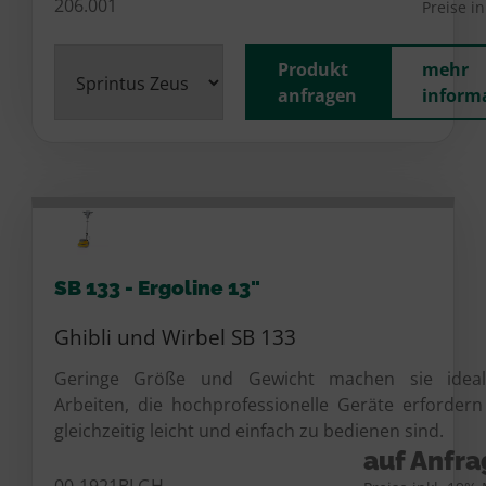
206.001
Preise i
Produkt
mehr
anfragen
inform
SB 133 - Ergoline 13"
Ghibli und Wirbel SB 133
Geringe Größe und Gewicht machen sie ideal
Arbeiten, die hochprofessionelle Geräte erforder
gleichzeitig leicht und einfach zu bedienen sind.
auf Anfr
00-1921BLGH