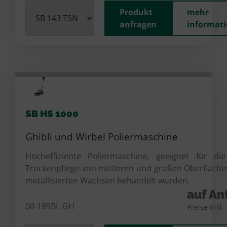
Produkt
mehr
anfragen
informat
SB HS 1000
Ghibli und Wirbel Poliermaschine
Hocheffiziente Poliermaschine, geeignet für die
Trockenpflege von mittleren und großen Oberflächen
metallisierten Wachsen behandelt wurden.
auf An
00-189BL-GH
Preise inkl