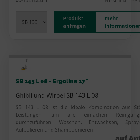
Preise inkl. 19%
Produkt
mehr
anfragen
informatione
SB 143 L 08 - Ergoline 17"
Ghibli und Wirbel SB 143 L 08
SB 143 L 08 ist die ideale Kombination aus St
Leistungen, um alle einfachen Reinigungs
durchzuführen: Waschen, Entwachsen, Spray-C
Aufpolieren und Shampoonieren
auf An