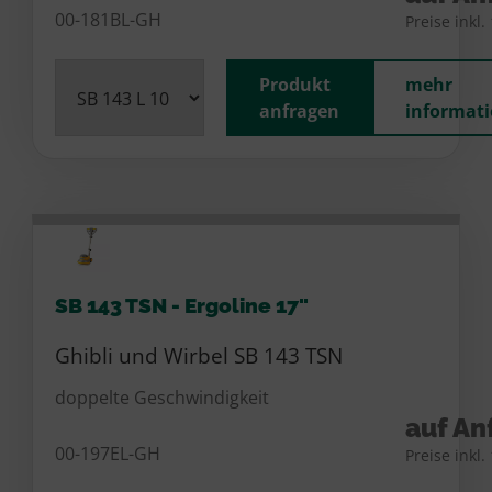
00-181BL-GH
Preise inkl
Produkt
mehr
anfragen
informat
SB 143 TSN - Ergoline 17"
Ghibli und Wirbel SB 143 TSN
doppelte Geschwindigkeit
auf An
00-197EL-GH
Preise inkl