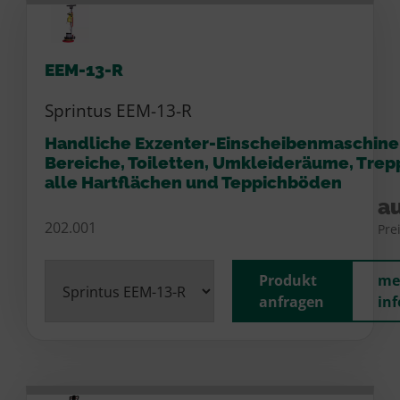
EEM-13-R
Sprintus EEM-13-R
Handliche Exzenter-Einscheibenmaschine
Bereiche, Toiletten, Umkleideräume, Trepp
alle Hartflächen und Teppichböden
au
202.001
Pre
Produkt
me
anfragen
in