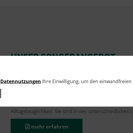
UNSER SONGERANGEBOT
Kränzle K 1050 P
e
Datennutzungen
Ihre Einwilligung, um den einwandfreien 
Kränzle K 1050-Serie
Die Kränzle Hochdruckreiniger überzeugen durch i
Alltagstauglichkeit. Sie sind in vier unterschiedlichen 
mehr erfahren