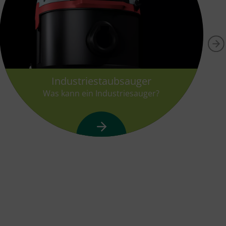
Industriestaubsauger
Was kann ein Industriesauger?