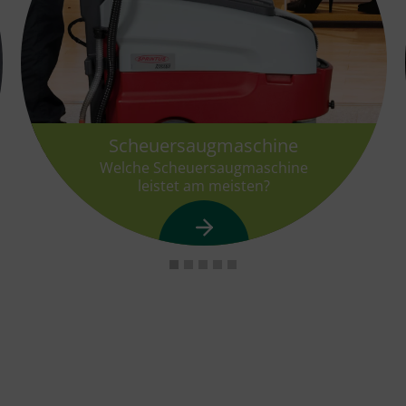
Scheuersaugmaschine
Welche Scheuersaugmaschine
leistet am meisten?